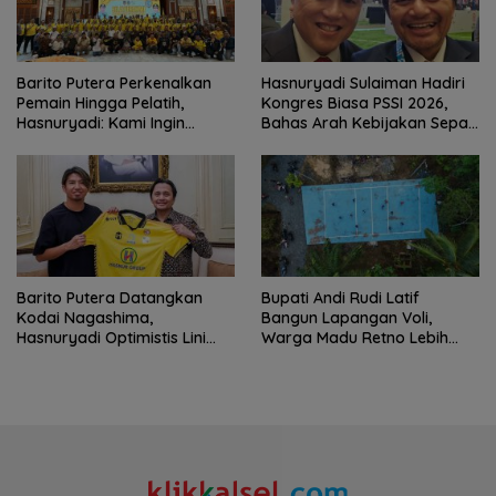
Barito Putera Perkenalkan
Hasnuryadi Sulaiman Hadiri
Pemain Hingga Pelatih,
Kongres Biasa PSSI 2026,
Hasnuryadi: Kami Ingin
Bahas Arah Kebijakan Sepak
Mengulang Sejarah 2012
Bola Nasional
Barito Putera Datangkan
Bupati Andi Rudi Latif
Kodai Nagashima,
Bangun Lapangan Voli,
Hasnuryadi Optimistis Lini
Warga Madu Retno Lebih
Tengah Laskar Antasari
Nyaman Berolahraga
Makin Kuat