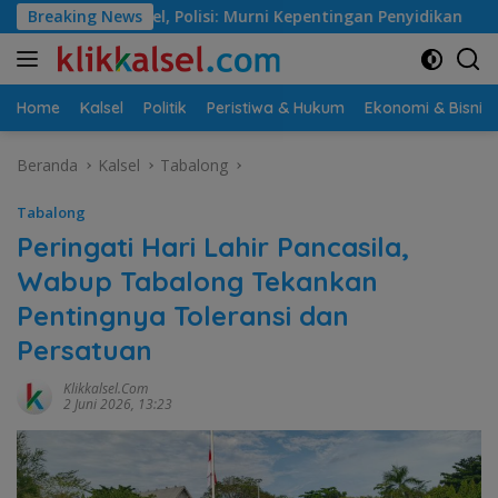
Langsung
i: Murni Kepentingan Penyidikan
Breaking News
Jalan Martapura Lama 
ke
konten
Home
Kalsel
Politik
Peristiwa & Hukum
Ekonomi & Bisnis
Beranda
Kalsel
Tabalong
Tabalong
Peringati Hari Lahir Pancasila,
Wabup Tabalong Tekankan
Pentingnya Toleransi dan
Persatuan
Klikkalsel.com
2 Juni 2026, 13:23