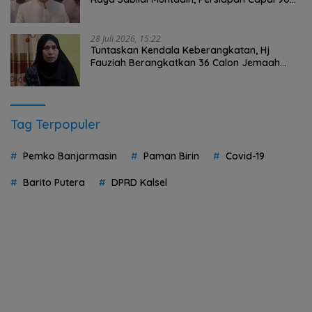
Persen
28 Juli 2026, 15:22
Tuntaskan Kendala Keberangkatan, Hj
Fauziah Berangkatkan 36 Calon Jemaah
Umrah HST Pakai Biaya Pribadi
Tag Terpopuler
Pemko Banjarmasin
Paman Birin
Covid-19
Barito Putera
DPRD Kalsel