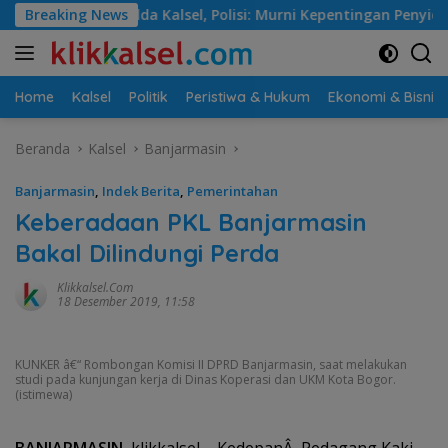
Langsung
l, Polisi: Murni Kepentingan Penyidikan
Breaking News
Jalan Martapu
ke
konten
Home
Kalsel
Politik
Peristiwa & Hukum
Ekonomi & Bisnis
Beranda
Kalsel
Banjarmasin
Banjarmasin
,
Indek Berita
,
Pemerintahan
Keberadaan PKL Banjarmasin
Bakal Dilindungi Perda
Klikkalsel.com
18 Desember 2019, 11:58
KUNKER â€“ Rombongan Komisi II DPRD Banjarmasin, saat melakukan
studi pada kunjungan kerja di Dinas Koperasi dan UKM Kota Bogor.
(istimewa)
BANJARMASIN,
klikkalsel – KedepanÂ Pedagang Kaki