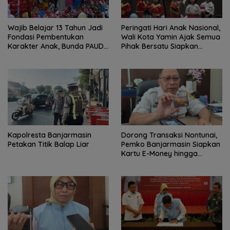
Wajib Belajar 13 Tahun Jadi
Peringati Hari Anak Nasional,
Fondasi Pembentukan
Wali Kota Yamin Ajak Semua
Karakter Anak, Bunda PAUD
Pihak Bersatu Siapkan
Ajak Orang Tua Maksimalkan
Generasi Emas
Pendidikan Sejak Dini
Kapolresta Banjarmasin
Dorong Transaksi Nontunai,
Petakan Titik Balap Liar
Pemko Banjarmasin Siapkan
Kartu E-Money hingga
Edukasi QRIS untuk Retribusi
Daerah