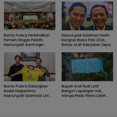
Barito Putera Perkenalkan
Hasnuryadi Sulaiman Hadiri
Pemain Hingga Pelatih,
Kongres Biasa PSSI 2026,
Hasnuryadi: Kami Ingin
Bahas Arah Kebijakan Sepak
Mengulang Sejarah 2012
Bola Nasional
Barito Putera Datangkan
Bupati Andi Rudi Latif
Kodai Nagashima,
Bangun Lapangan Voli,
Hasnuryadi Optimistis Lini
Warga Madu Retno Lebih
Tengah Laskar Antasari
Nyaman Berolahraga
Makin Kuat