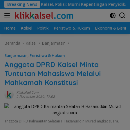
Langsung
, Polisi: Murni Kepentingan Penyidikan
Breaking News
Jalan Martapura
ke
konten
Home
Kalsel
Politik
Peristiwa & Hukum
Ekonomi & Bisnis
Beranda
Kalsel
Banjarmasin
Banjarmasin
,
Peristiwa & Hukum
Anggota DPRD Kalsel Minta
Tuntutan Mahasiswa Melalui
Mahkamah Konstitusi
Klikkalsel.com
5 November 2020, 17:02
anggota DPRD Kalimantan Selatan H Hasanuddin Murad angkat suara.