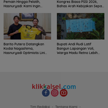
Pemain Hingga Pelatih,
Kongres Biasa PSSI 2026,
Hasnuryadi: Kami Ingin
Bahas Arah Kebijakan Sepak
Mengulang Sejarah 2012
Bola Nasional
Barito Putera Datangkan
Bupati Andi Rudi Latif
Kodai Nagashima,
Bangun Lapangan Voli,
Hasnuryadi Optimistis Lini
Warga Madu Retno Lebih
Tengah Laskar Antasari
Nyaman Berolahraga
Makin Kuat
Tim Redaksi
Tentang Kami