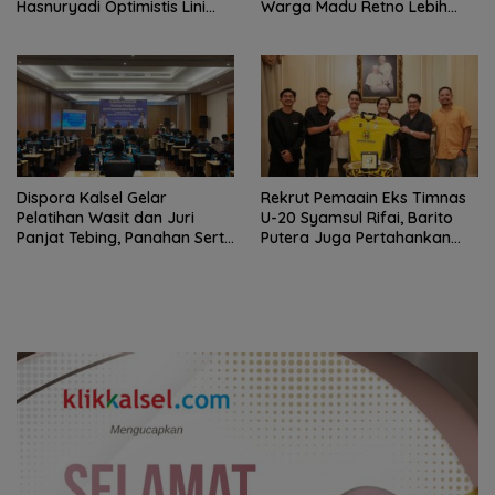
Hasnuryadi Optimistis Lini
Warga Madu Retno Lebih
Tengah Laskar Antasari
Nyaman Berolahraga
Makin Kuat
Dispora Kalsel Gelar
Rekrut Pemaain Eks Timnas
Pelatihan Wasit dan Juri
U-20 Syamsul Rifai, Barito
Panjat Tebing, Panahan Serta
Putera Juga Pertahankan
Menembak untuk Tingkatkan
Striker Lokal M Wildan
Kompetensi
Ramdhani