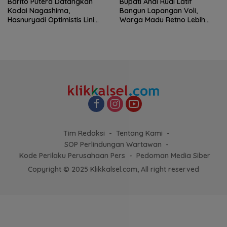
Barito Putera Datangkan
Bupati Andi Rudi Latif
Kodai Nagashima,
Bangun Lapangan Voli,
Hasnuryadi Optimistis Lini
Warga Madu Retno Lebih
Tengah Laskar Antasari
Nyaman Berolahraga
Makin Kuat
Tim Redaksi
Tentang Kami
SOP Perlindungan Wartawan
Kode Perilaku Perusahaan Pers
Pedoman Media Siber
Copyright © 2025 Klikkalsel.com, All right reserved