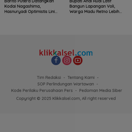
Barito Putera Datangkan
Bupati Andi Rudi Latif
Kodai Nagashima,
Bangun Lapangan Voli,
Hasnuryadi Optimistis Lini
Warga Madu Retno Lebih
Tengah Laskar Antasari
Nyaman Berolahraga
Makin Kuat
Tim Redaksi
Tentang Kami
SOP Perlindungan Wartawan
Kode Perilaku Perusahaan Pers
Pedoman Media Siber
Copyright © 2025 Klikkalsel.com, All right reserved