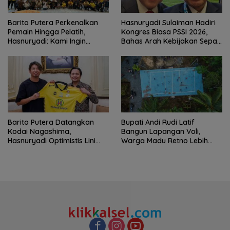
Barito Putera Perkenalkan
Hasnuryadi Sulaiman Hadiri
Pemain Hingga Pelatih,
Kongres Biasa PSSI 2026,
Hasnuryadi: Kami Ingin
Bahas Arah Kebijakan Sepak
Mengulang Sejarah 2012
Bola Nasional
Barito Putera Datangkan
Bupati Andi Rudi Latif
Kodai Nagashima,
Bangun Lapangan Voli,
Hasnuryadi Optimistis Lini
Warga Madu Retno Lebih
Tengah Laskar Antasari
Nyaman Berolahraga
Makin Kuat