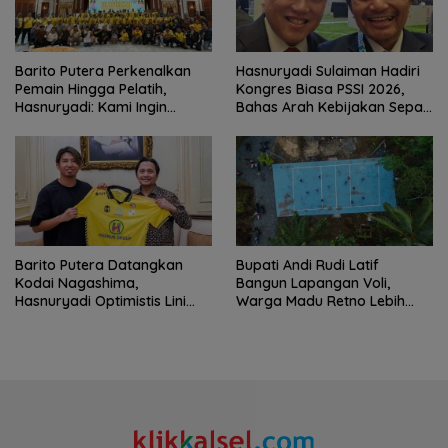
Barito Putera Perkenalkan
Hasnuryadi Sulaiman Hadiri
Pemain Hingga Pelatih,
Kongres Biasa PSSI 2026,
Hasnuryadi: Kami Ingin
Bahas Arah Kebijakan Sepak
Mengulang Sejarah 2012
Bola Nasional
Barito Putera Datangkan
Bupati Andi Rudi Latif
Kodai Nagashima,
Bangun Lapangan Voli,
Hasnuryadi Optimistis Lini
Warga Madu Retno Lebih
Tengah Laskar Antasari
Nyaman Berolahraga
Makin Kuat