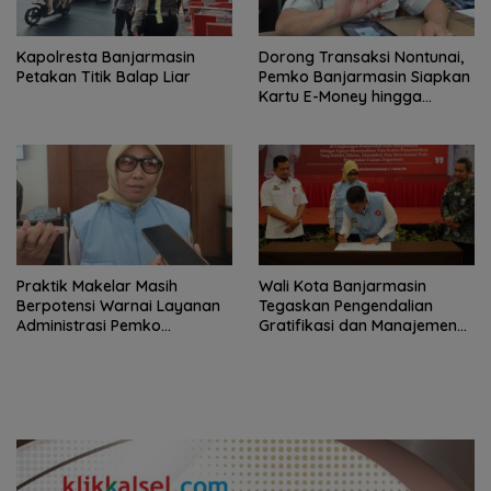
Kapolresta Banjarmasin
Dorong Transaksi Nontunai,
Petakan Titik Balap Liar
Pemko Banjarmasin Siapkan
Kartu E-Money hingga
Edukasi QRIS untuk Retribusi
Daerah
Praktik Makelar Masih
Wali Kota Banjarmasin
Berpotensi Warnai Layanan
Tegaskan Pengendalian
Administrasi Pemko
Gratifikasi dan Manajemen
Banjarmasin, Inspektorat
Risiko sebagai Fondasi
Minta Warga Aktif Melapor
Pemerintahan Bersih