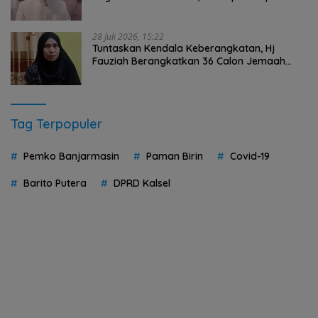
Persen
28 Juli 2026, 15:22
Tuntaskan Kendala Keberangkatan, Hj
Fauziah Berangkatkan 36 Calon Jemaah
Umrah HST Pakai Biaya Pribadi
Tag Terpopuler
Pemko Banjarmasin
Paman Birin
Covid-19
Barito Putera
DPRD Kalsel