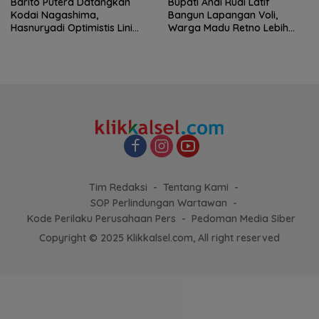
Barito Putera Datangkan
Bupati Andi Rudi Latif
Kodai Nagashima,
Bangun Lapangan Voli,
Hasnuryadi Optimistis Lini
Warga Madu Retno Lebih
Tengah Laskar Antasari
Nyaman Berolahraga
Makin Kuat
Tim Redaksi
Tentang Kami
SOP Perlindungan Wartawan
Kode Perilaku Perusahaan Pers
Pedoman Media Siber
Copyright © 2025 Klikkalsel.com, All right reserved