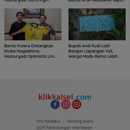
Mengulang Sejarah 2012
Bola Nasional
Barito Putera Datangkan
Bupati Andi Rudi Latif
Kodai Nagashima,
Bangun Lapangan Voli,
Hasnuryadi Optimistis Lini
Warga Madu Retno Lebih
Tengah Laskar Antasari
Nyaman Berolahraga
Makin Kuat
Tim Redaksi
Tentang Kami
SOP Perlindungan Wartawan