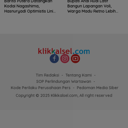
Barito Putera Datangkan
Bupati Andi Rudi Latif
Kodai Nagashima,
Bangun Lapangan Voli,
Hasnuryadi Optimistis Lini
Warga Madu Retno Lebih
Tengah Laskar Antasari
Nyaman Berolahraga
Makin Kuat
Tim Redaksi
Tentang Kami
SOP Perlindungan Wartawan
Kode Perilaku Perusahaan Pers
Pedoman Media Siber
Copyright © 2025 Klikkalsel.com, All right reserved