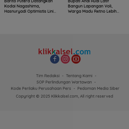
Barito Putera Datangkan
Bupati Andi Rudi Latif
Kodai Nagashima,
Bangun Lapangan Voli,
Hasnuryadi Optimistis Lini
Warga Madu Retno Lebih
Tengah Laskar Antasari
Nyaman Berolahraga
Makin Kuat
Tim Redaksi
Tentang Kami
SOP Perlindungan Wartawan
Kode Perilaku Perusahaan Pers
Pedoman Media Siber
Copyright © 2025 Klikkalsel.com, All right reserved